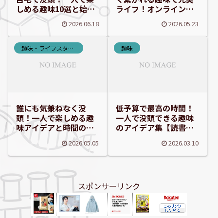
しめる趣味10選と始め
ライフ！オンライン・
方
オフライン交流術
2026.06.18
2026.05.23
趣味・ライフスタイル
趣味
誰にも気兼ねなく没
低予算で最高の時間！
頭！一人で楽しめる趣
一人で没頭できる趣味
味アイデアと時間の活
のアイデア集【読書・
用術
散歩・DIY・デジタル】
2026.05.05
2026.03.10
スポンサーリンク