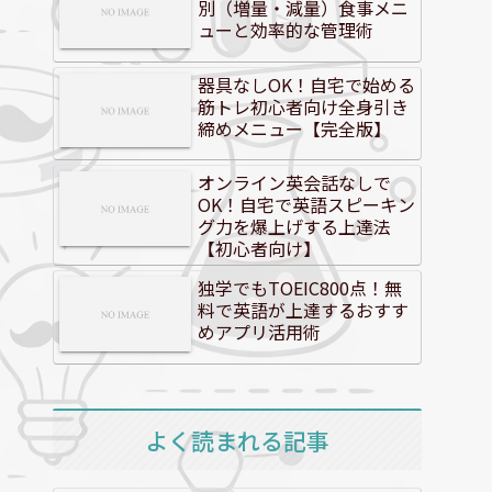
別（増量・減量）食事メニ
ューと効率的な管理術
器具なしOK！自宅で始める
筋トレ初心者向け全身引き
締めメニュー【完全版】
オンライン英会話なしで
OK！自宅で英語スピーキン
グ力を爆上げする上達法
【初心者向け】
独学でもTOEIC800点！無
料で英語が上達するおすす
めアプリ活用術
よく読まれる記事