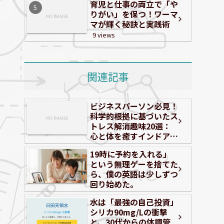
育児と仕事の両立で「や
りがい」を保つ！ワーマ
マが輝く秘訣と実践術
9 views
関連記事
ビジネスパーソン必見！
科学的根拠に基づいたス
トレス解消趣味20選：
心と体を癒すインドア・
アウトドア
19時に予約を入れる」
という無理ゲーを捨てた
ら、僕の英語は少しずつ
回り始めた。
水は「最強の自己投資」
シリカ90mg/Lの衝撃
と、30代からの体調管