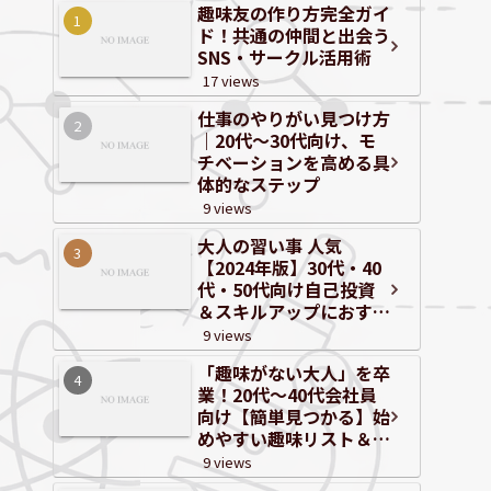
趣味友の作り方完全ガイ
ド！共通の仲間と出会う
SNS・サークル活用術
17 views
仕事のやりがい見つけ方
｜20代～30代向け、モ
チベーションを高める具
体的なステップ
9 views
大人の習い事 人気
【2024年版】30代・40
代・50代向け自己投資
＆スキルアップにおすす
めジャンルと体験情報
9 views
「趣味がない大人」を卒
業！20代〜40代会社員
向け【簡単見つかる】始
めやすい趣味リスト＆自
己分析
9 views