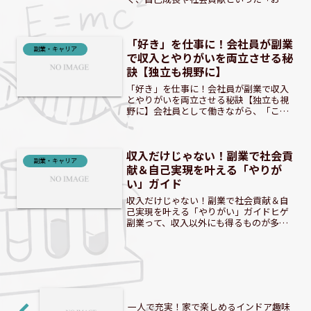
以外の価値」を求める声が大きくなって
きました。この記事では、そんな充実感
を求めるあなたのための副業の選び方か
「好き」を仕事に！会社員が副業
ら、具体的なリスト、そして...
副業・キャリア
で収入とやりがいを両立させる秘
訣【独立も視野に】
「好き」を仕事に！会社員が副業で収入
とやりがいを両立させる秘訣【独立も視
野に】会社員として働きながら、「この
ままでいいのか？」と漠然とした不安を
抱えていませんか？日々の業務に追わ
れ、本当にやりたいことを見失っている
収入だけじゃない！副業で社会貢
方もいるかもしれません。し...
副業・キャリア
献＆自己実現を叶える「やりが
い」ガイド
収入だけじゃない！副業で社会貢献＆自
己実現を叶える「やりがい」ガイドヒゲ
副業って、収入以外にも得るものが多い
んだぜ！ なぜ今、「収入以外」の副業が
注目されるのか？現代社会では、働き方
に対する価値観が大きく変化していま
す。単に生活費を稼ぐだ...
一人で充実！家で楽しめるインドア趣味