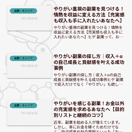
語だったこの働き方が、今や現実のもの
やりがい重視の副業を見つける！
となりつつあります。情熱を...
副業・キャリア
情熱を収益に変える方法【充実感
も収入も手に入れたいあなたへ】
やりがい重視の副業を見つける！情熱を
収益に変える方法【充実感も収入も手に
入れたいあなたへ】ヒゲ 副業って、お金
のためだけじゃないんだぜ？ 「副業」と
聞くと、多くの人は収入アップを目的と
するでしょう。しかし、現代では、単な
やりがい副業の探し方｜収入＋α
る金銭的な報酬だけで...
副業・キャリア
の自己成長と貢献感を叶える成功
事例
やりがい副業の探し方｜収入＋αの自己
成長と貢献感を叶える成功事例ヒゲ 副業
で収入だけでなく「やりがい」も欲しい
って、贅沢じゃないんだぜ。 本業以外で
「やりがい」を求めるあなたへ：副業が
もたらす新たな価値本業で安定した収入
やりがいを感じる副業！お金以外
を得ていても、「もっ...
副業・キャリア
の充実感を求めるあなたへ【目的
別リストと継続のコツ】
近年、副業を始める人が増えています。
しかし、単にお金を稼ぐためだけでな
く、自己成長や社会貢献といった「お金