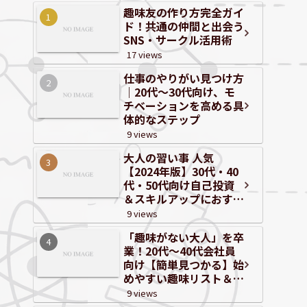
趣味友の作り方完全ガイ
ド！共通の仲間と出会う
SNS・サークル活用術
17 views
仕事のやりがい見つけ方
｜20代～30代向け、モ
チベーションを高める具
体的なステップ
9 views
大人の習い事 人気
【2024年版】30代・40
代・50代向け自己投資
＆スキルアップにおすす
めジャンルと体験情報
9 views
「趣味がない大人」を卒
業！20代〜40代会社員
向け【簡単見つかる】始
めやすい趣味リスト＆自
己分析
9 views