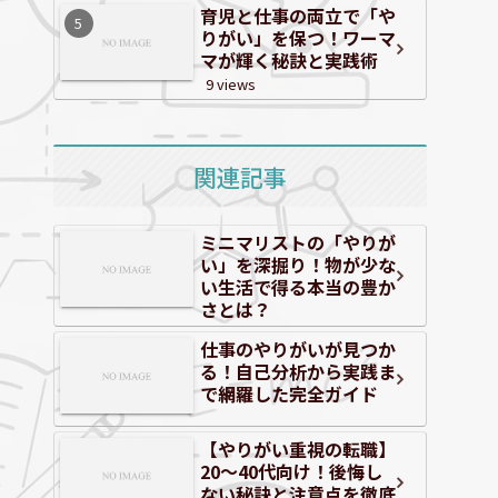
育児と仕事の両立で「や
りがい」を保つ！ワーマ
マが輝く秘訣と実践術
9 views
関連記事
ミニマリストの「やりが
い」を深掘り！物が少な
い生活で得る本当の豊か
さとは？
仕事のやりがいが見つか
る！自己分析から実践ま
で網羅した完全ガイド
【やりがい重視の転職】
20～40代向け！後悔し
ない秘訣と注意点を徹底