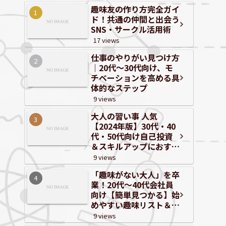
趣味友の作り方完全ガイ
ド！共通の仲間と出会う
SNS・サークル活用術
17 views
仕事のやりがい見つけ方
｜20代～30代向け、モ
チベーションを高める具
体的なステップ
9 views
大人の習い事 人気
【2024年版】30代・40
代・50代向け自己投資
＆スキルアップにおすす
めジャンルと体験情報
9 views
「趣味がない大人」を卒
業！20代〜40代会社員
向け【簡単見つかる】始
めやすい趣味リスト＆自
己分析
9 views