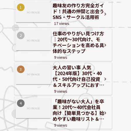
趣味友の作り方完全ガイ
ド！共通の仲間と出会う
SNS・サークル活用術
17 views
仕事のやりがい見つけ方
｜20代～30代向け、モ
チベーションを高める具
体的なステップ
9 views
大人の習い事 人気
【2024年版】30代・40
代・50代向け自己投資
＆スキルアップにおすす
めジャンルと体験情報
9 views
「趣味がない大人」を卒
業！20代〜40代会社員
向け【簡単見つかる】始
めやすい趣味リスト＆自
己分析
9 views