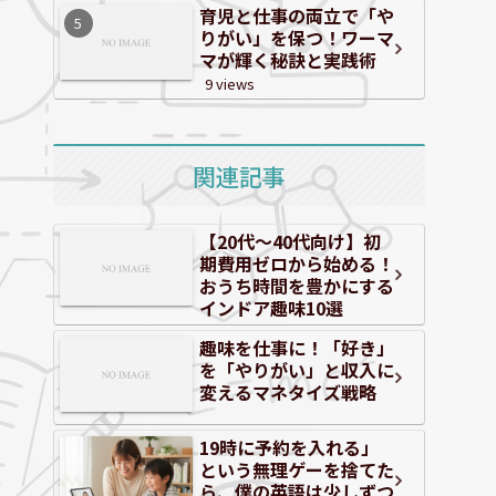
育児と仕事の両立で「や
りがい」を保つ！ワーマ
マが輝く秘訣と実践術
9 views
関連記事
【20代～40代向け】初
期費用ゼロから始める！
おうち時間を豊かにする
インドア趣味10選
趣味を仕事に！「好き」
を「やりがい」と収入に
変えるマネタイズ戦略
19時に予約を入れる」
という無理ゲーを捨てた
ら、僕の英語は少しずつ