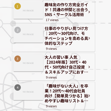
趣味友の作り方完全ガイ
ド！共通の仲間と出会う
SNS・サークル活用術
17 views
仕事のやりがい見つけ方
｜20代～30代向け、モ
チベーションを高める具
体的なステップ
9 views
大人の習い事 人気
【2024年版】30代・40
代・50代向け自己投資
＆スキルアップにおすす
めジャンルと体験情報
9 views
「趣味がない大人」を卒
業！20代〜40代会社員
向け【簡単見つかる】始
めやすい趣味リスト＆自
己分析
9 views