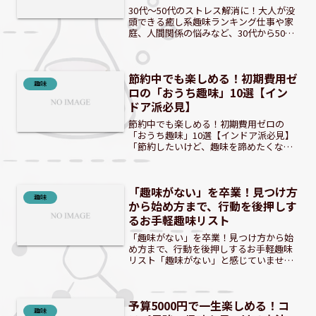
30代～50代のストレス解消に！大人が没
頭できる癒し系趣味ランキング仕事や家
庭、人間関係の悩みなど、30代から50代
はストレスを感じやすい年代です。そん
な日常から少し離れ、心からリラックス
できる時間を持つことは、心身の健康を
節約中でも楽しめる！初期費用ゼ
保つ上で非常に重...
趣味
ロの「おうち趣味」10選【イン
ドア派必見】
節約中でも楽しめる！初期費用ゼロの
「おうち趣味」10選【インドア派必見】
「節約したいけど、趣味を諦めたくな
い…」そんな風に感じていませんか？ 物
価上昇が続く現代において、お金をかけ
ずに楽しめる趣味への関心が高まってい
「趣味がない」を卒業！見つけ方
ます。本記事では、初期費...
趣味
から始め方まで、行動を後押しす
るお手軽趣味リスト
「趣味がない」を卒業！見つけ方から始
め方まで、行動を後押しするお手軽趣味
リスト「趣味がない」と感じていません
か？ 日常生活に追われ、何から手をつけ
ていいか分からない方も多いかもしれま
せん。この記事では、そんなあなたが新
予算5000円で一生楽しめる！コ
しい一歩を踏み出すため...
趣味