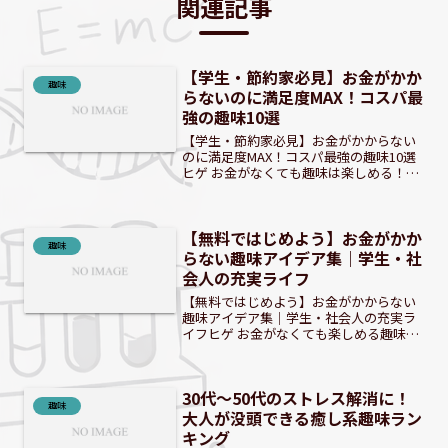
関連記事
【学生・節約家必見】お金がかか
趣味
らないのに満足度MAX！コスパ最
強の趣味10選
【学生・節約家必見】お金がかからない
のに満足度MAX！コスパ最強の趣味10選
ヒゲ お金がなくても趣味は楽しめる！驚
きのアイデアを紹介するぜ！ 出費を抑え
たいあなたへ！お金がかからないのに満
足度MAXな趣味を見つけよう 趣味にお金
【無料ではじめよう】お金がかか
がかかるから...
趣味
らない趣味アイデア集｜学生・社
会人の充実ライフ
【無料ではじめよう】お金がかからない
趣味アイデア集｜学生・社会人の充実ラ
イフヒゲ お金がなくても楽しめる趣味っ
て、本当にたくさんあるんだぜ！ はじめ
に：なぜ「お金のかからない趣味」が
今、注目されるのか？現代社会では、経
30代～50代のストレス解消に！
済的な制約や節約意識の...
趣味
大人が没頭できる癒し系趣味ラン
キング