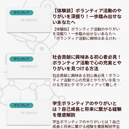
ち、ボランティアで叶えませんか？現代
社会で「何か役に立ちたい」と感じる人
【体験談】ボランティア活動のや
は少なくありません。し...
ボランティア
りがいを深掘り！一歩踏み出せな
いあなたへ
【体験談】ボランティア活動のやりがい
を深掘り！一歩踏み出せないあなたへ
「ボランティア活動に興味はあるけれ
ど、なかなか一歩踏み出せない…」。そ
んな風に感じている方は少なくないので
はないでしょうか。この記事では、ボラ
社会貢献に興味ある初心者必見！
ンティア活動の魅力や参加者の...
ボランティア
ボランティア活動で心の充実とや
りがいを見つける方法
社会貢献に興味ある初心者必見！ボラン
ティア活動で心の充実とやりがいを見つ
ける方法ヒゲ ボランティアって難しそ
う…と感じる方もいるかもしれません
ね。 社会貢献に興味があるけれど、何か
ら始めていいか分からない初心者の皆さ
学生ボランティアのやりがいと
ん。ボランティア活動は、...
ボランティア
は？自己成長と将来に繋がる経験
を徹底解説
学生ボランティアのやりがいとは？自己
成長と将来に繋がる経験を徹底解説学生