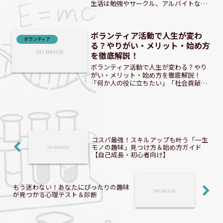
生活は勉強やサークル、アルバイトな
ど、様々な活動に挑戦できる貴重な時間
です。その中でも「学生ボランティア」
は、社会貢献を通じて自己成長を実感
ボランティア活動で人生が変わ
し、将来に役立つスキルを身に...
ボランティア
る？やりがい・メリット・始め方
を徹底解説！
ボランティア活動で人生が変わる？やり
がい・メリット・始め方を徹底解説！
「何か人の役に立ちたい」「社会貢献し
たい」と考えているあなたへ。ボランテ
ィア活動は、あなたのそんな想いを形に
するだけでなく、人生そのものに豊かな
変化をもたらす素晴らしい機...
コスパ最強！スキルアップも叶う「一生
モノの趣味」見つけ方＆始め方ガイド
【自己成長・初心者向け】
もう迷わない！あなたにぴったりの趣味
が見つかる心理テスト＆診断