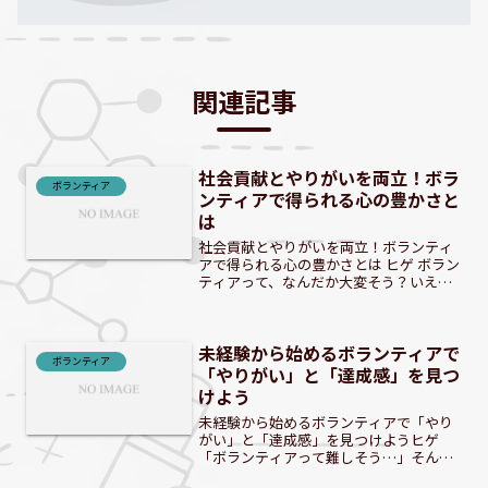
関連記事
社会貢献とやりがいを両立！ボラ
ボランティア
ンティアで得られる心の豊かさと
は
社会貢献とやりがいを両立！ボランティ
アで得られる心の豊かさとは ヒゲ ボラン
ティアって、なんだか大変そう？いえい
え、実はとっても楽しいんですよ！ はじ
めに：あなたの「貢献したい」が、社会
と自分を豊かにする現代社会で「誰かの
未経験から始めるボランティアで
役に立ちたい」とい...
ボランティア
「やりがい」と「達成感」を見つ
けよう
未経験から始めるボランティアで「やり
がい」と「達成感」を見つけようヒゲ
「ボランティアって難しそう…」そんな
ことないんだ！ 「何かしたい」その気持