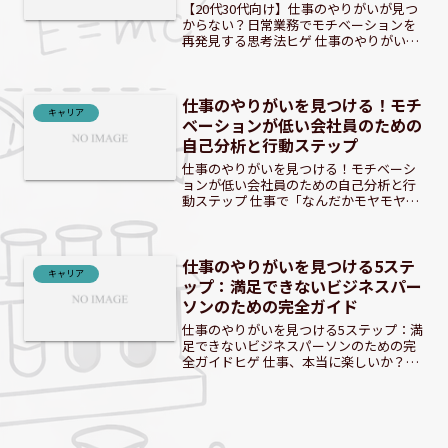
【20代30代向け】仕事のやりがいが見つ
からない？日常業務でモチベーションを
再発見する思考法ヒゲ 仕事のやりがい、
見つからないって悩んでないかい？ 「今
の仕事、悪くないけど何か物足りな
い…」20代・30代会社員のあなたへ20
仕事のやりがいを見つける！モチ
代・30代の会社...
キャリア
ベーションが低い会社員のための
自己分析と行動ステップ
仕事のやりがいを見つける！モチベーシ
ョンが低い会社員のための自己分析と行
動ステップ 仕事で「なんだかモヤモヤす
る」「このままでいいのかな」と感じて
いませんか？モチベーションが上がら
ず、毎日が単調に過ぎていく。そんな悩
仕事のやりがいを見つける5ステ
みを抱える会社員は少なく...
キャリア
ップ：満足できないビジネスパー
ソンのための完全ガイド
仕事のやりがいを見つける5ステップ：満
足できないビジネスパーソンのための完
全ガイドヒゲ 仕事、本当に楽しいか？現
状に満足できないなら、この旅に出よう
ぜ。 仕事に満足できないあなたへ：やり
がいを見つける旅に出よう日々の仕事に
「これでいいのか」...