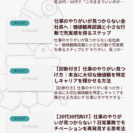
見20代・30代で「このままでいいのか
な？」と仕事に漠然とした不安や不満を
感じている方は多いのではないでしょう
か。毎日の仕事に充実感がなく、何を目
仕事のやりがいが見つからない会
標にすればいいか分...
キャリア
社員へ：価値観再認識と小さな行
動で充実感を得るステップ
仕事のやりがいが見つからない会社員
へ：価値観再認識と小さな行動で充実感
を得るステップヒゲ やりがい、見つから
ないよね。モヤモヤする気持ち、分かる
よ。 仕事のやりがいが見つからないのは
なぜ？漠然とした不満の正体仕事のやり
【診断付き】仕事のやりがい見つ
がいが見つからないと感...
キャリア
け方｜本当に大切な価値観を特定
しキャリアを輝かせる方法
【診断付き】仕事のやりがい見つけ方｜
本当に大切な価値観を特定しキャリアを
輝かせる方法ヒゲ 仕事にモヤモヤする原
因、一緒に探してみないか？ 仕事に不満
はないけど物足りない…そのモヤモヤの
原因は？毎日の仕事に大きな不満はない
【20代30代向け】仕事のやりが
けれど、どこか心に「...
キャリア
いが見つからない？日常業務でモ
チベーションを再発見する思考法