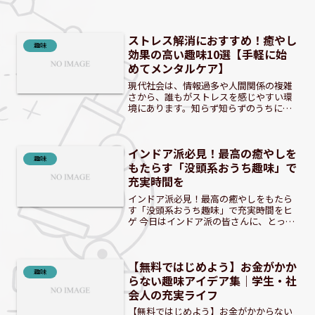
に、毎日をもっと楽しくしたい！そんな
ヒントがここにあるぞ。 日々のストレス
とお金・時間の悩み：趣味で解消できな
ストレス解消におすすめ！癒やし
いかと考えていません...
趣味
効果の高い趣味10選【手軽に始
めてメンタルケア】
現代社会は、情報過多や人間関係の複雑
さから、誰もがストレスを感じやすい環
境にあります。知らず知らずのうちに心
と体に負担をかけ、不調を抱えている方
も少なくないでしょう。そんな時こそ、
自分のための時間を作り、心を癒やす趣
インドア派必見！最高の癒やしを
味を見つけることが大切で...
趣味
もたらす「没頭系おうち趣味」で
充実時間を
インドア派必見！最高の癒やしをもたら
す「没頭系おうち趣味」で充実時間をヒ
ゲ 今日はインドア派の皆さんに、とって
おきの癒やし術を紹介するぜ！ 家にいる
時間が長いインドア派にとって、おうち
時間の充実は何よりも大切ですよね。た
【無料ではじめよう】お金がかか
だ時間を持て余すので...
趣味
らない趣味アイデア集｜学生・社
会人の充実ライフ
【無料ではじめよう】お金がかからない