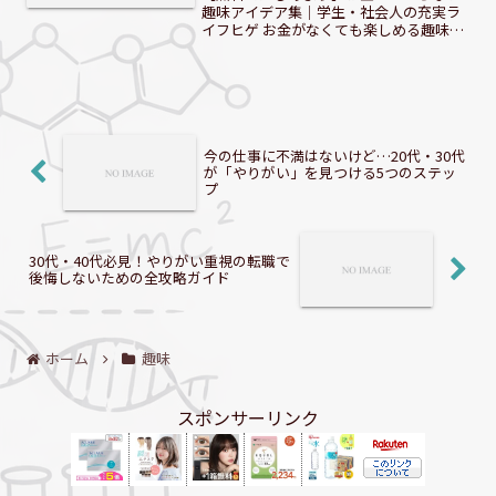
趣味アイデア集｜学生・社会人の充実ラ
イフヒゲ お金がなくても楽しめる趣味っ
て、本当にたくさんあるんだぜ！ はじめ
に：なぜ「お金のかからない趣味」が
今、注目されるのか？現代社会では、経
済的な制約や節約意識の...
今の仕事に不満はないけど…20代・30代
が「やりがい」を見つける5つのステッ
プ
30代・40代必見！やりがい重視の転職で
後悔しないための全攻略ガイド
ホーム
趣味
スポンサーリンク