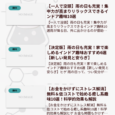
【一人で没頭】雨の日も充実！集
趣味
中力が高まりリラックスできるイ
ンドア趣味10選
【一人で没頭】雨の日も充実！集中力が
高まりリラックスできるインドア趣味10
選雨が降る日、外に出かけるのが億劫に
感じることはありませんか？そんな時こ
そ、インドア趣味の出番です。今回は、
一人で深く没頭でき、集中力とリラック
【決定版】雨の日も充実！家で楽
ス効果をもたらすインド...
趣味
しめるインドア趣味おすすめ6選
【新しい発見と安らぎ】
【決定版】雨の日も充実！家で楽しめる
インドア趣味おすすめ6選【新しい発見と
安らぎ】ヒゲ 雨の日って、つい気分が落
ち込みがちだよな。でも家の中でも楽し
めることはたくさんあるんだ。 序章：天
候に左右されない！インドア趣味が今、
【お金をかけずにストレス解消】
注目の理由変わりや...
趣味
無料＆低コストで始める癒し系趣
味10選！科学的効果も解説
【お金をかけずにストレス解消】無料＆
低コストで始める癒し系趣味10選！科学
的効果も解説ヒゲ お金も時間もかけず