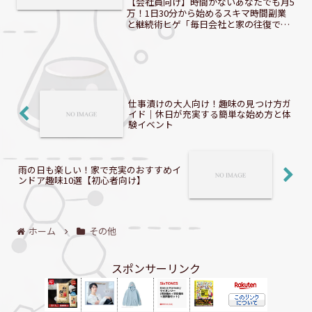
【会社員向け】時間がないあなたでも月5
万！1日30分から始めるスキマ時間副業
と継続術ヒゲ「毎日会社と家の往復で精
一杯…」「副業に興味はあるけど、時間
がないし、疲れているし…」。そんな風
に諦めていませんか？実は、本業で忙し
い会社員でも、月5万...
仕事漬けの大人向け！趣味の見つけ方ガ
イド｜休日が充実する簡単な始め方と体
験イベント
雨の日も楽しい！家で充実のおすすめイ
ンドア趣味10選【初心者向け】
ホーム
その他
スポンサーリンク