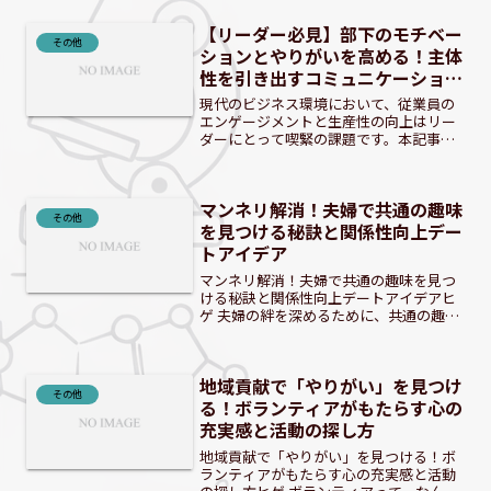
【リーダー必見】部下のモチベー
その他
ションとやりがいを高める！主体
性を引き出すコミュニケーション
術
現代のビジネス環境において、従業員の
エンゲージメントと生産性の向上はリー
ダーにとって喫緊の課題です。本記事で
は、部下のモチベーションとやりがいを
引き出し、主体性を育むための具体的な
コミュニケーション術と環境づくりにつ
マンネリ解消！夫婦で共通の趣味
いて深掘りします。 ヒゲ...
その他
を見つける秘訣と関係性向上デー
トアイデア
マンネリ解消！夫婦で共通の趣味を見つ
ける秘訣と関係性向上デートアイデアヒ
ゲ 夫婦の絆を深めるために、共通の趣味
って大切だよね！ 共通の趣味が夫婦関係
にもたらすメリットとは？夫婦で共通の
趣味を持つことは、日常生活に新たな刺
地域貢献で「やりがい」を見つけ
激と喜びをもたらしま...
その他
る！ボランティアがもたらす心の
充実感と活動の探し方
地域貢献で「やりがい」を見つける！ボ
ランティアがもたらす心の充実感と活動