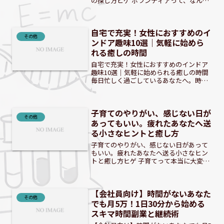
の探し方ヒゲ ボランティアって、なんだ
か難しそうに見えるけど、実はとっても
身近なものなんだ。 ボランティアがもた
らす「やりがい」とは？社会貢献で得ら
自宅で充実！女性におすすめのイ
れる心の充実感ボラン...
その他
ンドア趣味10選｜気軽に始めら
れる癒しの時間
自宅で充実！女性におすすめのインドア
趣味10選｜気軽に始められる癒しの時間
毎日忙しく過ごしているあなたへ。時に
は、自宅でゆっくりと過ごす時間が、心
と体を癒す大切な瞬間になりますよね。
この記事では、そんなおうち時間をさら
子育てのやりがい、感じない日が
に充実させる、女性にお...
その他
あってもいい。疲れたあなたへ送
る小さなヒントと癒し方
子育てのやりがい、感じない日があって
もいい。疲れたあなたへ送る小さなヒン
トと癒し方ヒゲ 子育てって本当に大変で
すよね。共感します。 「子育てのやりが
い感じない」と感じるあなたへ：その気
持ち、共感します子育ては喜びだけでな
【会社員向け】時間がないあなた
く、想像以上の重圧や...
その他
でも月5万！1日30分から始める
スキマ時間副業と継続術