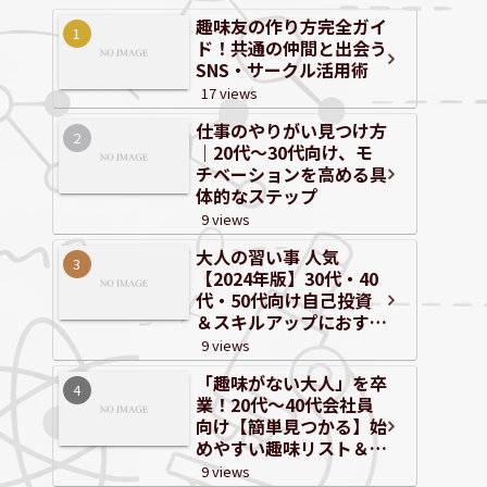
趣味友の作り方完全ガイ
ド！共通の仲間と出会う
SNS・サークル活用術
17 views
仕事のやりがい見つけ方
｜20代～30代向け、モ
チベーションを高める具
体的なステップ
9 views
大人の習い事 人気
【2024年版】30代・40
代・50代向け自己投資
＆スキルアップにおすす
めジャンルと体験情報
9 views
「趣味がない大人」を卒
業！20代〜40代会社員
向け【簡単見つかる】始
めやすい趣味リスト＆自
己分析
9 views