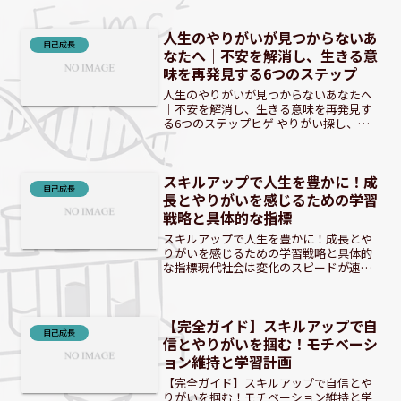
ぞ。 進路に悩む学生へ｜「やりがい」を
見つけることの重要性学生の皆さんにと
人生のやりがいが見つからないあ
って、将来の進路や何を...
自己成長
なたへ｜不安を解消し、生きる意
味を再発見する6つのステップ
人生のやりがいが見つからないあなたへ
｜不安を解消し、生きる意味を再発見す
る6つのステップヒゲ やりがい探し、簡
単じゃないよな。 人生の転換期？漠然と
した不安の正体と向き合う人生のある段
階で、漠然とした不安を感じたり、今の
スキルアップで人生を豊かに！成
生活に物足りなさを覚...
自己成長
長とやりがいを感じるための学習
戦略と具体的な指標
スキルアップで人生を豊かに！成長とや
りがいを感じるための学習戦略と具体的
な指標現代社会は変化のスピードが速
く、新しいスキルや知識の習得はビジネ
スパーソンにとって不可欠となっていま
す。しかし、ただ学ぶだけでなく、その
【完全ガイド】スキルアップで自
過程で成長とやりがいを感じ...
自己成長
信とやりがいを掴む！モチベーシ
ョン維持と学習計画
【完全ガイド】スキルアップで自信とや
りがいを掴む！モチベーション維持と学