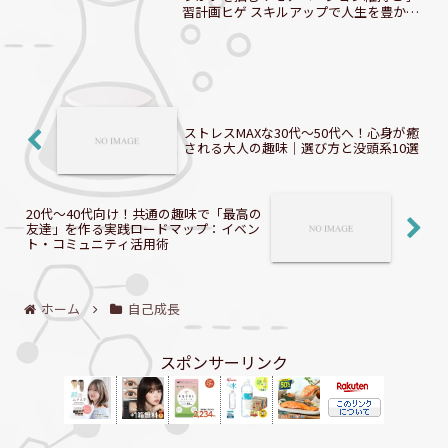
習計画ヒゲ スキルアップで人生を豊かに
する秘訣、教えちゃうぞ！ スキルアップ
が人生を変える！達成感と自信を手に入
れる第一歩現代社会において、スキルア
ップは自己成長とキャ...
ストレスMAXな30代〜50代へ！心身が癒
される大人の趣味｜選び方と没頭系10選
20代〜40代向け！共通の趣味で「最高の
友達」を作る実践ロードマップ：イベン
ト・コミュニティ活用術
ホーム
自己成長
スポンサーリンク