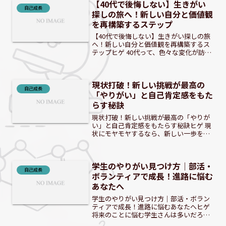
【40代で後悔しない】生きがい
自己成長
探しの旅へ！新しい自分と価値観
を再構築するステップ
【40代で後悔しない】生きがい探しの旅
へ！新しい自分と価値観を再構築するス
テップヒゲ 40代って、色々な変化が訪れ
る時期だよな。 ヒゲ ここで立ち止まっ
て、自分を見つめ直すことが大切なん
だ。 「このままでいいの？」40代が抱え
現状打破！新しい挑戦が最高の
る漠然とした不...
自己成長
「やりがい」と自己肯定感をもた
らす秘訣
現状打破！新しい挑戦が最高の「やりが
い」と自己肯定感をもたらす秘訣ヒゲ 現
状にモヤモヤするなら、新しい一歩を踏
み出す時だ！ 現状に満足できないあなた
へ：新しい挑戦が人生を劇的に変える理
由日々のルーティンに埋もれ、心の奥底
学生のやりがい見つけ方｜部活・
で「このままで良いの...
自己成長
ボランティアで成長！進路に悩む
あなたへ
学生のやりがい見つけ方｜部活・ボラン
ティアで成長！進路に悩むあなたへヒゲ
将来のことに悩む学生さんは多いだろう
な。やりがいを見つけるヒントがある