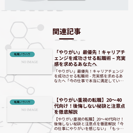
関連記事
「やりがい」最優先！キャリアチ
転職ノウハウ
ェンジを成功させる転職術 – 充実
感を求めるあなたへ
「やりがい」最優先！キャリアチェンジ
を成功させる転職術 - 充実感を求めるあ
なたへ「今の仕事で本当に満足してい
る？」そう自問自答したとき、心の奥底
で何か違うと感じていませんか。給与や
待遇はもちろん重要ですが、それだけで
【やりがい重視の転職】20～40
は満たされない「仕事の...
転職ノウハウ
代向け！後悔しない秘訣と注意点
を徹底解説
【やりがい重視の転職】20～40代向け！
後悔しない秘訣と注意点を徹底解説「今
の仕事にやりがいを感じない」「もっと