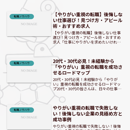
自分の力を活かせる場所で働きたい」と
感じていませんか？20代から40代はキャ
リア形成の重要な時期であり、仕事に求
【やりがい重視の転職】後悔しな
める価値観も多様...
転職ノウハウ
い仕事選び！見つけ方・アピール
術・おすすめ求人
【やりがい重視の転職】後悔しない仕事
選び！見つけ方・アピール術・おすすめ
求人「仕事にやりがいを求めたいけれ
ど、どうすれば見つかるのだろう？」そ
う悩んでいませんか？現代では、給与だ
けでなく、仕事を通じて得られる充実感
20代・30代必見！未経験から
を重視する転職者が増えてい...
転職ノウハウ
「やりがい」重視の転職を成功さ
せるロードマップ
20代・30代必見！未経験から「やりが
い」重視の転職を成功させるロードマッ
プ20代・30代の皆さんは、日々の仕事に
「このままでいいのか？」と漠然とした
不安を感じていませんか？ 給料だけでな
く、仕事の面白さや社会貢献、自己成長
やりがい重視の転職で失敗しな
といった「やりが...
転職ノウハウ
い！後悔しない企業の見極め方と
成功事例
やりがい重視の転職で失敗しない！後悔