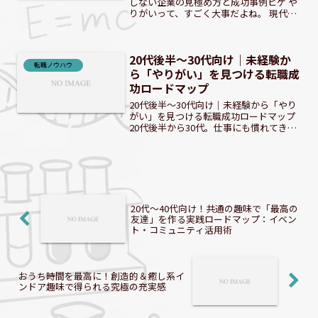
しない企業の見極め方と成功事例ヒゲ や
りがいって、すごく大事だよね。 現代の
転職市場では、給与や待遇だけでなく
「やりがい」を重視する人が増えていま
す。しかし、漠然としたやりがいを追い
20代後半～30代向け｜未経験か
求めるだけでは、理想と...
転職ノウハウ
ら「やりがい」を見つける転職成
功ロードマップ
20代後半～30代向け｜未経験から「やり
がい」を見つける転職成功ロードマップ
20代後半から30代。仕事にも慣れてきた
一方で、「本当にこのままでいいの
か？」という漠然とした不安や、今の仕
事に「やりがい」を感じられないという
悩みを抱えている方は...
20代〜40代向け！共通の趣味で「最高の
友達」を作る実践ロードマップ：イベン
ト・コミュニティ活用術
おうち時間を最高に！創造的＆癒し系イ
ンドア趣味で得られる究極の充実感