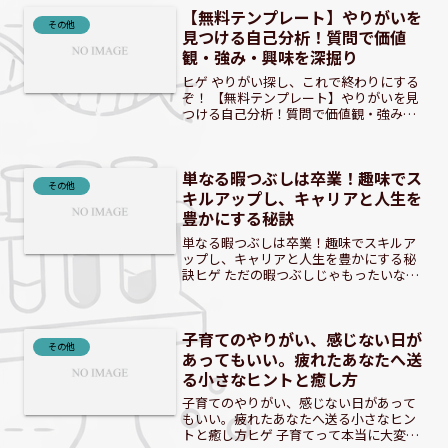
います。このブログでは、そんな多忙な
【無料テンプレート】やりがいを
日々の中でも「自分らしいや...
その他
見つける自己分析！質問で価値
観・強み・興味を深掘り
ヒゲ やりがい探し、これで終わりにする
ぞ！ 【無料テンプレート】やりがいを見
つける自己分析！質問で価値観・強み・
興味を深掘り「やりがいのある仕事」は
なぜ見つかりにくい？自己分析の重要性
「やりがいのある仕事を見つけたい」と
単なる暇つぶしは卒業！趣味でス
願う人は多いですが、...
その他
キルアップし、キャリアと人生を
豊かにする秘訣
単なる暇つぶしは卒業！趣味でスキルア
ップし、キャリアと人生を豊かにする秘
訣ヒゲ ただの暇つぶしじゃもったいない
ぜ！趣味で人生を豊かにする方法を教え
るぞ。 「単なる暇つぶし」から「未来へ
の投資」へ：大人の趣味活のススメ現代
子育てのやりがい、感じない日が
において、趣味は単な...
その他
あってもいい。疲れたあなたへ送
る小さなヒントと癒し方
子育てのやりがい、感じない日があって
もいい。疲れたあなたへ送る小さなヒン
トと癒し方ヒゲ 子育てって本当に大変で