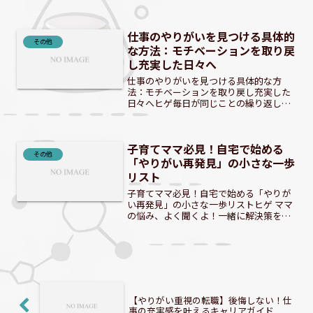
すよね。共感します。 「子育てのやりが
い感じない」と感じるあなたへ：その気
持ち、共感します子育ては喜びだけでな
仕事のやりがいを見つける具体的
く、想像以上の重圧や...
その他
な方法：モチベーションを取り戻
し充実した日々へ
仕事のやりがいを見つける具体的な方
法：モチベーションを取り戻し充実した
日々へヒゲ毎日が同じことの繰り返し
で、本当にこれでいいのか？「今の仕
事、本当にこれでいいのかな？」と感じ
ていませんか？日々の業務に追われ、ふ
子育てママ必見！自宅で始める
と立ち止まった時に感じる漠然と...
その他
「やりがい再発見」の小さな一歩
リスト
子育てママ必見！自宅で始める「やりが
い再発見」の小さな一歩リストヒゲ ママ
の悩み、よく聞くよ！一緒に解決策を見
つけよう！ 「ママだから」と諦めない！
もう一度輝きたいあなたへ子育て中のマ
マも、かつての夢や情熱を諦める必要は
ありません。子育ては...
【やりがい重視の転職】後悔しない！仕
事の充実感を叶えるキャリアガイド