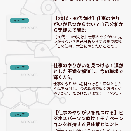
るのは、決してあなた一人だけじゃない
んだ。さあ、一緒にこの閉塞感を乗り越
えよう！ 「仕事にやりがいが持てない」
【20代・30代向け】仕事のやり
と感じるあなたへ：閉...
キャリア
がいが見つからない？自己分析か
ら実践まで解説
【20代・30代向け】仕事のやりがいが見
つからない？自己分析から実践まで解説
「この仕事、本当にやりたいことだった
のかな？」「何のために働いているんだ
ろう…」。20代後半から30代にかけて、
漠然とそんな悩みを抱える方は少なくあ
仕事のやりがいを見つける！漠然
りません。仕事に...
キャリア
とした不満を解消し、今の職場で
輝く方法
仕事のやりがいを見つける！漠然とした
不満を解消し、今の職場で輝く方法ヒゲ
やりがい、見つけたいよな！ 「今の仕事
に不満はない、でもやりがいがない」20
代・30代会社員のあなたへ多くの20代・
30代が「不満はないが、やりがいも感じ
【仕事のやりがいを見つける】ビ
ない」という...
キャリア
ジネスパーソン向け！モチベーシ
ョンを維持する具体策とヒント
【仕事のやりがいを見つける】ビジネス