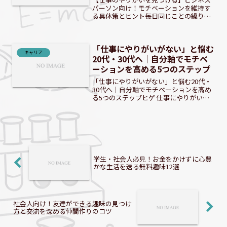
パーソン向け！モチベーションを維持す
る具体策とヒント毎日同じことの繰り返
しで、仕事の喜びを見失っていません
か？現代のビジネスパーソンは、日々多
くのタスクに追われ、自分の仕事が本当
「仕事にやりがいがない」と悩む
に価値あるものなのか疑問に...
キャリア
20代・30代へ｜自分軸でモチベ
ーションを高める5つのステップ
「仕事にやりがいがない」と悩む20代・
30代へ｜自分軸でモチベーションを高め
る5つのステップヒゲ 仕事にやりがいが
ないって、辛いよな。でも大丈夫、解決
策はあるんだぜ。 毎日同じことの繰り返
しで、何のために働いているのか分から
なくなる。そんな...
学生・社会人必見！お金をかけずに心豊
かな生活を送る無料趣味12選
社会人向け！友達ができる趣味の見つけ
方と交流を深める仲間作りのコツ