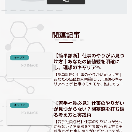
関連記事
【簡単診断】仕事のやりがい見つ
キャリア
け方｜あなたの価値観を明確に
し、理想のキャリアへ
【簡単診断】仕事のやりがい見つけ方｜
あなたの価値観を明確にし、理想のキャ
リアへヒゲ 仕事のモヤモヤ、誰にでもあ
るよな。その正体、一緒に見つけよう
ぜ！ 今の仕事、本当に満足してる？若
手・中堅社員が抱えるモヤモヤの正体多
【若手社員必見】仕事のやりがい
くの若手・中堅社員が、仕...
キャリア
が見つからない？閉塞感を打ち破
る考え方と実践術
【若手社員必見】仕事のやりがいが見つ
からない？閉塞感を打ち破る考え方と実
践術ヒゲ 仕事にやりがいがないって感じ