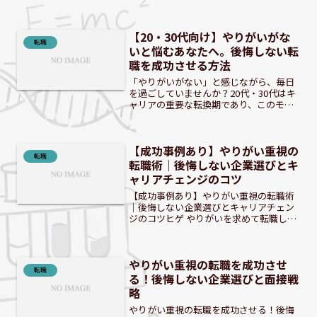
もう遅いかな…？」そんな不安を抱えて
いませんか？安心してください！今は、
30代未経験からの異業種転職を成功させ
【20・30代向け】やりがいがな
るチャンスが広がって...
転職
いと悩むあなたへ。後悔しない転
職を成功させる方法
「やりがいがない」と感じながら、毎日
を過ごしていませんか？20代・30代はキ
ャリアの重要な転換期であり、このモヤ
モヤを放置すると将来に後悔を残すかも
しれません。本記事では、やりがいを軸
にした転職を成功させるための具体的な
【成功事例あり】やりがい重視の
ステップを解説します...
転職
転職術｜後悔しない企業選びとキ
ャリアチェンジのコツ
【成功事例あり】やりがい重視の転職術
｜後悔しない企業選びとキャリアチェン
ジのコツヒゲ やりがいを求めて転職した
いけど、何から始めればいいか迷ってい
る人も多いだろう。このブログが、あな
たの理想のキャリアを見つける手助けに
やりがい重視の転職を成功させ
なれば嬉しいね。 現代...
転職
る！後悔しない企業選びと面接戦
略
やりがい重視の転職を成功させる！後悔