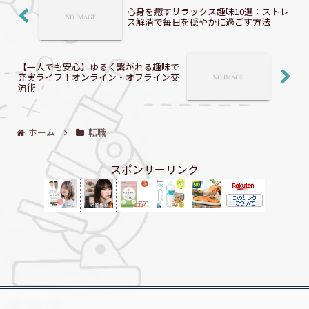
心身を癒すリラックス趣味10選：ストレ
ス解消で毎日を穏やかに過ごす方法
【一人でも安心】ゆるく繋がれる趣味で
充実ライフ！オンライン・オフライン交
流術
ホーム
転職
スポンサーリンク