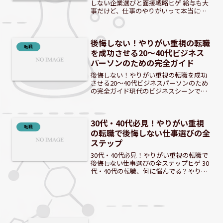
しない企業選びと面接戦略ヒゲ 給与も大
事だけど、仕事のやりがいって本当に大
切だよね。近年、転職活動において「給
与」や「待遇」だけでなく、「やりが
い」を重視する人が増えています。この
後悔しない！やりがい重視の転職
変化は、働き方や仕事に対...
転職
を成功させる20～40代ビジネス
パーソンのための完全ガイド
後悔しない！やりがい重視の転職を成功
させる20～40代ビジネスパーソンのため
の完全ガイド現代のビジネスシーンで
は、単なる高収入や安定だけでは満たさ
れない「やりがい」を求める声が、特に
20～40代のビジネスパーソンから高まっ
30代・40代必見！やりがい重視
ています。キャリア...
転職
の転職で後悔しない仕事選びの全
ステップ
30代・40代必見！やりがい重視の転職で
後悔しない仕事選びの全ステップヒゲ 30
代・40代の転職、何に悩んでる？やりが
い重視の転職を成功させよう！ 30代・40
代になり、キャリアにおける「やりが
い」を重視する声が高まっています。た
だお金を稼...