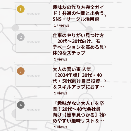
趣味友の作り方完全ガイ
ド！共通の仲間と出会う
SNS・サークル活用術
17 views
仕事のやりがい見つけ方
｜20代～30代向け、モ
チベーションを高める具
体的なステップ
9 views
大人の習い事 人気
【2024年版】30代・40
代・50代向け自己投資
＆スキルアップにおすす
めジャンルと体験情報
9 views
「趣味がない大人」を卒
業！20代〜40代会社員
向け【簡単見つかる】始
めやすい趣味リスト＆自
己分析
9 views