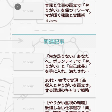
育児と仕事の両立で「や
りがい」を保つ！ワーマ
マが輝く秘訣と実践術
9 views
関連記事
「何か足りない」あなた
へ。ボランティアで『や
りがい』と『自己成長』
を手に入れ、満たされる
毎日を！
30代・40代で実現！高
収入とやりがいを両立さ
せる理想のキャリア戦略
【やりがい重視の転職】
後悔しない仕事選び！業