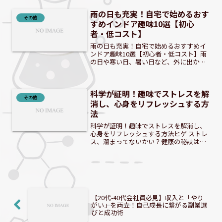
には、想像以上に厳しい現実や、見過ご
雨の日も充実！自宅で始めるおす
されがちな「本当のやりがい...
その他
すめインドア趣味10選【初心
者・低コスト】
雨の日も充実！自宅で始めるおすすめイ
ンドア趣味10選【初心者・低コスト】雨
の日や寒い日、暑い日など、外に出かけ
るのが億劫な時でも、自宅で過ごす時間
を最大限に楽しむ方法はたくさんありま
す。この記事では、そんなおうち時間を
科学が証明！趣味でストレスを解
充実させるためのインド...
その他
消し、心身をリフレッシュする方
法
科学が証明！趣味でストレスを解消し、
心身をリフレッシュする方法ヒゲ ストレ
ス、溜まってないかい？健康の秘訣はリ
フレッシュだ！ 現代社会は、私たちに多
くの恩恵をもたらす一方で、気づかない
うちに心身に負担をかけています。日々
感じるプレッシャーや...
【20代-40代会社員必見】収入と「やり
がい」を両立！自己成長に繋がる副業選
びと成功術