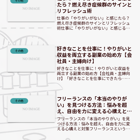
その他
たら？燃え尽き症候群のサインと
リフレッシュ術
仕事の「やりがいがない」と感じたら？
燃え尽き症候群のサインとリフレッシュ
術仕事に「やりがいがない」と感じる
時、それは単なる一時的な感情ではない
かもしれません。もしあなたが毎日の業
務に喜びを見いだせず、疲労感ばかりが
好きなことを仕事に！やりがいと
募っているなら、それは「燃...
その他
収益を両立する副業の始め方【会
社員・主婦向け】
好きなことを仕事に！やりがいと収益を
両立する副業の始め方【会社員・主婦向
け】「好きなことを仕事にできたら…」
そんな夢を抱く会社員や主婦の方も多い
のではないでしょうか。本記事では、や
りがいを感じながら収入も得られる「好
フリーランスの「本当のやりが
きな副業」を始めるための...
その他
い」を見つける方法：悩みを超
え、自由を力に変える心構えと対
策
フリーランスの「本当のやりがい」を見
つける方法：悩みを超え、自由を力に変
える心構えと対策フリーランスという働
き方は、多くの人にとって憧れの「自
由」を象徴しています。しかし、その裏