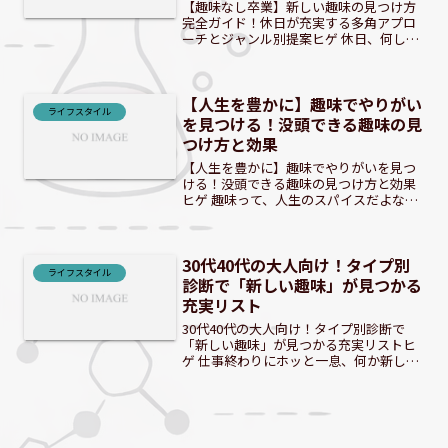
案
【趣味なし卒業】新しい趣味の見つけ方
完全ガイド！休日が充実する多角アプロ
ーチとジャンル別提案ヒゲ 休日、何して
る？もしかして、手持ち無沙汰かい？ 仕
事や家事に追われる毎日の中で、ふと訪
れる休日に「何をしよう…」と時間を持
【人生を豊かに】趣味でやりがい
て余していませんか？...
ライフスタイル
を見つける！没頭できる趣味の見
つけ方と効果
【人生を豊かに】趣味でやりがいを見つ
ける！没頭できる趣味の見つけ方と効果
ヒゲ 趣味って、人生のスパイスだよな！
なぜ今、趣味が大切なのか？人生の充実
感と生きがい現代社会では、仕事や日々
の忙しさに追われ、自分の時間を確保す
30代40代の大人向け！タイプ別
ることが難しいと感じ...
ライフスタイル
診断で「新しい趣味」が見つかる
充実リスト
30代40代の大人向け！タイプ別診断で
「新しい趣味」が見つかる充実リストヒ
ゲ 仕事終わりにホッと一息、何か新しい
こと始めませんか？ 30代40代、仕事だけ
の毎日にサヨナラ！新しい趣味を見つけ
る必要性30代40代になると、仕事や家庭
に追われ、...