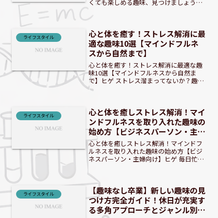
くても楽しめる趣味、見つけましょう！
毎日の生活がきっと変わりますよ。 社会
人や学生の皆さん、日々の生活に物足り
なさを感じていませんか？「何か新しい
心と体を癒す！ストレス解消に最
ことを始めたいけど、...
ライフスタイル
適な趣味10選【マインドフルネ
スから自然まで】
心と体を癒す！ストレス解消に最適な趣
味10選【マインドフルネスから自然ま
で】ヒゲ ストレス溜まってないか？趣味
で心身を癒そうぜ！ 現代社会はストレス
の多い時代です。仕事や人間関係、情報
過多など、様々な要因が私たちの心と体
心と体を癒しストレス解消！マイ
に負担をかけています...
ライフスタイル
ンドフルネスを取り入れた趣味の
始め方【ビジネスパーソン・主婦
向け】
心と体を癒しストレス解消！マインドフ
ルネスを取り入れた趣味の始め方【ビジ
ネスパーソン・主婦向け】ヒゲ 毎日忙し
くて、ストレスが溜まってないかい？
日々のストレスに悩むあなたへ：心と体
を癒す時間の大切さ現代社会は情報過多
【趣味なし卒業】新しい趣味の見
で競争も激しく、多くの...
ライフスタイル
つけ方完全ガイド！休日が充実す
る多角アプローチとジャンル別提