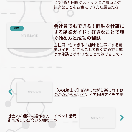
とで月5万円稼ぐステップと注意点ヒゲ
好きなことをお金にできたら最高だな！
「趣味を仕事にできたら…」そんな夢、
多くの人が一度は抱くのではないでしょ
うか。実は現代では、あなたの「好き」
会社員でもできる！趣味を仕事に
がお金に変わるチャ...
副業
する副業ガイド：好きなことで稼
ぐ始め方と成功の秘訣
会社員でもできる！趣味を仕事にする副
業ガイド：好きなことで稼ぐ始め方と成
功の秘訣ヒゲ 好きなことで稼げるって、
夢のようだね！会社員でもできる方法が
あるのかな？ 会社員として働きながら、
自分の好きなことを仕事にできたらどん
なに素晴らしいでしょ...
【QOL爆上げ】節約しながら楽しむ！お
金がかからないインドア趣味アイデア集
社会人の趣味友達作り方｜イベント活用
術で新しい出会いを掴むコツ