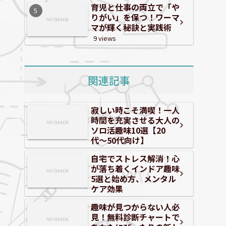
育児と仕事の両立で「や
りがい」を保つ！ワーマ
マが輝く秘訣と実践術
9 views
関連記事
寂しい時こそ満喫！一人
時間を充実させる大人の
ソロ活趣味10選【20
代〜50代向け】
自宅でストレス解消！心
が落ち着くインドア趣味
5選と始め方、メンタル
ケア効果
趣味が見つからない人必
見！無料診断チャートで