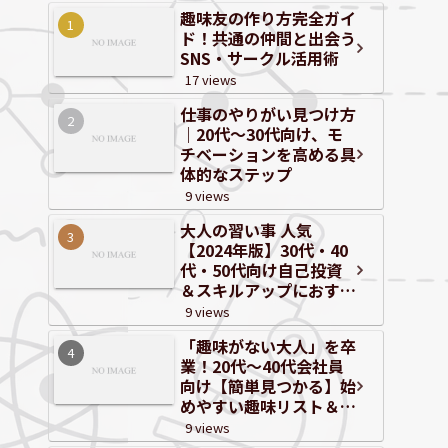
趣味友の作り方完全ガイ
ド！共通の仲間と出会う
SNS・サークル活用術
17 views
仕事のやりがい見つけ方
｜20代～30代向け、モ
チベーションを高める具
体的なステップ
9 views
大人の習い事 人気
【2024年版】30代・40
代・50代向け自己投資
＆スキルアップにおすす
めジャンルと体験情報
9 views
「趣味がない大人」を卒
業！20代〜40代会社員
向け【簡単見つかる】始
めやすい趣味リスト＆自
己分析
9 views