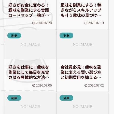
好きがお金に変わる！
趣味を副業にする！稼
趣味を副業にする実践
ぎながらスキルアップ
ロードマップ｜稼ぎ方
も叶う趣味の見つけ方
と成功事例
と始め方
2026.07.20
2026.07.13
副業
副業
好きを仕事に！趣味を
会社員必見！趣味を副
副業にして毎日を充実
業に変える賢い選び方
させる具体的な方法と
と初期費用を抑えるコ
成功事例
ツ
2026.07.06
2026.07.02
副業
副業