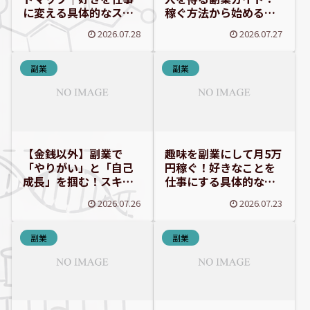
に変える具体的なステ
稼ぐ方法から始める注
ップと成功事例
意点まで徹底解説
2026.07.28
2026.07.27
副業
副業
【金銭以外】副業で
趣味を副業にして月5万
「やりがい」と「自己
円稼ぐ！好きなことを
成長」を掴む！スキル
仕事にする具体的な方
アップを叶える働き方
法と注意点【スキマ時
2026.07.26
2026.07.23
間活用術】
副業
副業