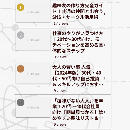
趣味友の作り方完全ガイ
ド！共通の仲間と出会う
SNS・サークル活用術
17 views
仕事のやりがい見つけ方
｜20代～30代向け、モ
チベーションを高める具
体的なステップ
9 views
大人の習い事 人気
【2024年版】30代・40
代・50代向け自己投資
＆スキルアップにおすす
めジャンルと体験情報
9 views
「趣味がない大人」を卒
業！20代〜40代会社員
向け【簡単見つかる】始
めやすい趣味リスト＆自
己分析
9 views