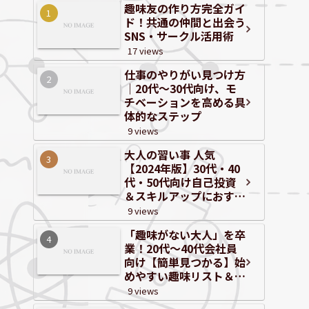
趣味友の作り方完全ガイ
ド！共通の仲間と出会う
SNS・サークル活用術
17 views
仕事のやりがい見つけ方
｜20代～30代向け、モ
チベーションを高める具
体的なステップ
9 views
大人の習い事 人気
【2024年版】30代・40
代・50代向け自己投資
＆スキルアップにおすす
めジャンルと体験情報
9 views
「趣味がない大人」を卒
業！20代〜40代会社員
向け【簡単見つかる】始
めやすい趣味リスト＆自
己分析
9 views