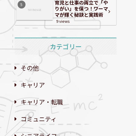
育児と仕事の両立で「や
りがい」を保つ！ワーマ
マが輝く秘訣と実践術
9 views
カテゴリー
その他
キャリア
キャリア・転職
コミュニティ
シニアライフ