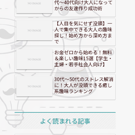
代～40代向け大人になって
からの友達作り成功術
【人目を気にせず没頭】一
人で集中できる大人の趣味
探し！始め方から深め方ま
で
お金ゼロから始める！無料
＆楽しい趣味15選【学生・
主婦・若手社会人向け】
30代～50代のストレス解消
に！大人が没頭できる癒し
系趣味ランキング
よく読まれる記事