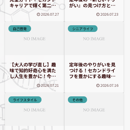
キャリアで輝く第二の
がい』の見つけ方と実
人生を見つけよう
践アイデア
2026.07.27
2026.07.23
自己啓発
シニアライフ
【大人の学び直し】趣
定年後のやりがいを見
味で知的好奇心を満た
つける！セカンドライ
し人生を豊かに！今す
フを豊かにする趣味・
ぐ始めるメリットと具
地域活動・学び直し
2026.07.21
2026.07.16
体例
ライフスタイル
その他