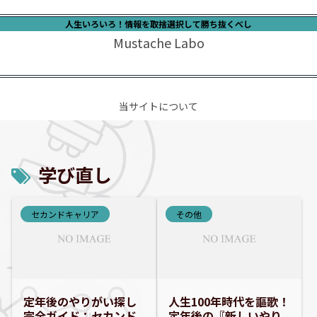
人生いろいろ！情報を取捨選択して勝ち抜くべし
Mustache Labo
当サイトについて
学び直し
セカンドキャリア
その他
定年後のやりがい探し
人生100年時代を謳歌！
完全ガイド：セカンド
定年後の『新しいやり