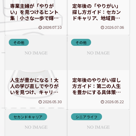
専業主婦が「やりが
定年後の「やりがい」
い」を見つけるヒント
探し方ガイド：セカン
集｜小さな一歩で輝く
ドキャリア、地域貢
毎日へ
献、学び直しで豊かな
2026.07.10
2026.07.06
第二の人生を
その他
その他
人生が豊かになる！大
定年後のやりがい探し
人の学び直しでやりが
方ガイド：第二の人生
いを見つけ、キャリア
を豊かにする具体策と
アップを叶える効果的
ヒント
2026.05.30
2026.05.22
な学習法
セカンドキャリア
シニアライフ