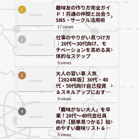
趣味友の作り方完全ガイ
ド！共通の仲間と出会う
SNS・サークル活用術
17 views
仕事のやりがい見つけ方
｜20代～30代向け、モ
チベーションを高める具
体的なステップ
9 views
大人の習い事 人気
【2024年版】30代・40
代・50代向け自己投資
＆スキルアップにおすす
めジャンルと体験情報
9 views
「趣味がない大人」を卒
業！20代〜40代会社員
向け【簡単見つかる】始
めやすい趣味リスト＆自
己分析
9 views