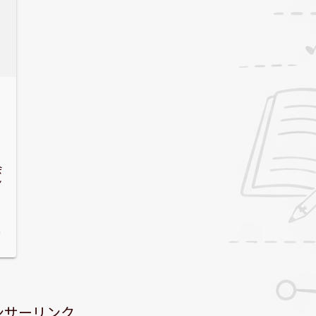
会
ン
9
ンサーリンク