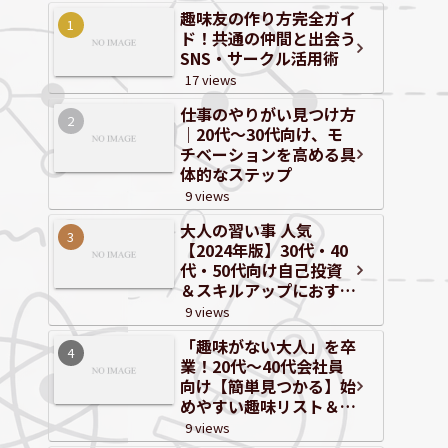
趣味友の作り方完全ガイ
ド！共通の仲間と出会う
SNS・サークル活用術
17 views
仕事のやりがい見つけ方
｜20代～30代向け、モ
チベーションを高める具
体的なステップ
9 views
大人の習い事 人気
【2024年版】30代・40
代・50代向け自己投資
＆スキルアップにおすす
めジャンルと体験情報
9 views
「趣味がない大人」を卒
業！20代〜40代会社員
向け【簡単見つかる】始
めやすい趣味リスト＆自
己分析
9 views